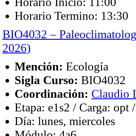
Horario Inicio: 11:00
Horario Termino: 13:30
BIO4032 – Paleoclimatologí
2026)
Mención:
Ecología
Sigla Curso:
BIO4032
Coordinación:
Claudio 
Etapa: e1s2 / Carga: opt 
Día: lunes, miercoles
Módulo: 4a6