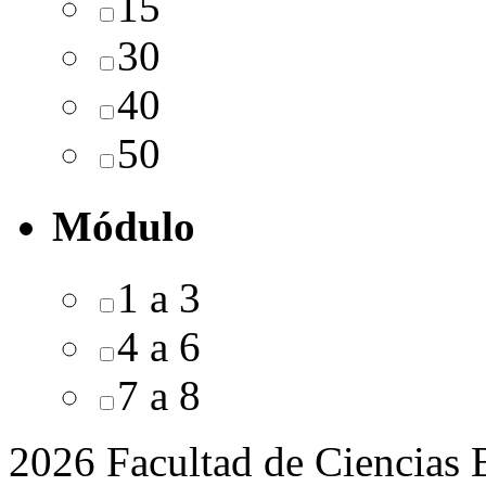
15
30
40
50
Módulo
1 a 3
4 a 6
7 a 8
2026 Facultad de Ciencias B