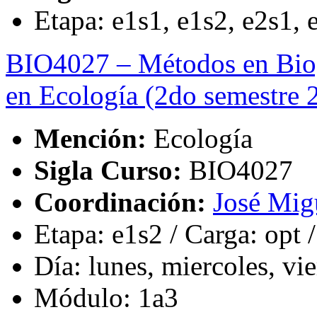
Etapa: e1s1, e1s2, e2s1, 
BIO4027 – Métodos en Biog
en Ecología (2do semestre 
Mención:
Ecología
Sigla Curso:
BIO4027
Coordinación:
José Mig
Etapa: e1s2 / Carga: opt /
Día: lunes, miercoles, vi
Módulo: 1a3