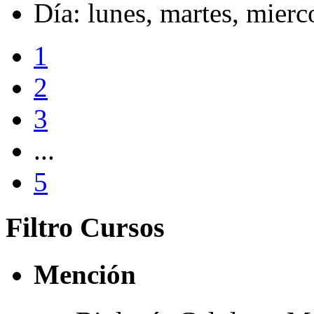
Día: lunes, martes, mierco
1
2
3
...
5
Filtro Cursos
Mención