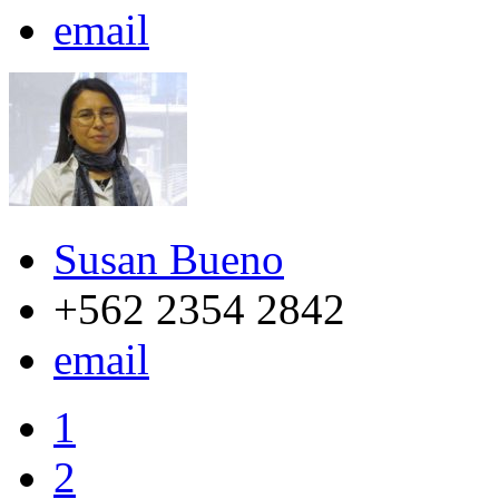
email
Susan Bueno
+562 2354 2842
email
1
2