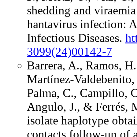
shedding and viraemia
hantavirus infection: 
Infectious Diseases.
ht
3099(24)00142-7
Barrera, A., Ramos, H.
Martínez-Valdebenito, 
Palma, C., Campillo, C
Angulo, J., & Ferrés,
isolate haplotype obta
contacts follow-up of 