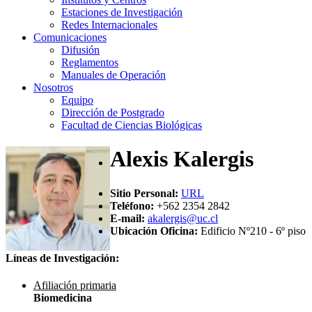
Estaciones de Investigación
Redes Internacionales
Comunicaciones
Difusión
Reglamentos
Manuales de Operación
Nosotros
Equipo
Dirección de Postgrado
Facultad de Ciencias Biológicas
Alexis Kalergis
Sitio Personal:
URL
Teléfono:
+562 2354 2842
E-mail:
akalergis@uc.cl
Ubicación Oficina:
Edificio Nº210 - 6º piso
Líneas de Investigación:
Afiliación primaria
Biomedicina