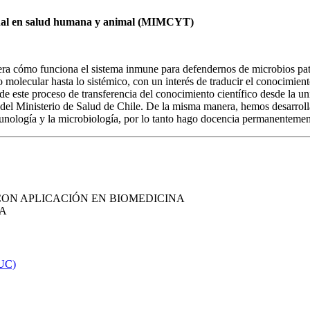
cional en salud humana y animal (MIMCYT)
ra cómo funciona el sistema inmune para defendernos de microbios pató
o molecular hasta lo sistémico, con un interés de traducir el conocimi
 de este proceso de transferencia del conocimiento científico desde la 
o del Ministerio de Salud de Chile. De la misma manera, hemos desarro
munología y la microbiología, por lo tanto hago docencia permanentemen
ON APLICACIÓN EN BIOMEDICINA
ÍA
 UC)