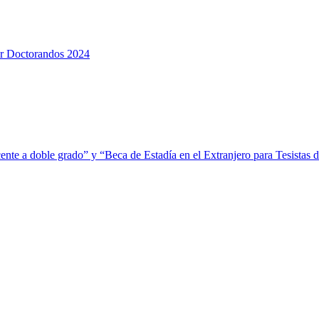
or Doctorandos 2024
ente a doble grado” y “Beca de Estadía en el Extranjero para Tesistas