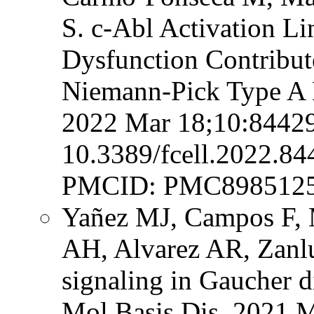
S. c-Abl Activation L
Dysfunction Contribut
Niemann-Pick Type A D
2022 Mar 18;10:84429
10.3389/fcell.2022.8
PMCID: PMC8985125
Yañez MJ, Campos F, 
AH, Alvarez AR, Zanlu
signaling in Gaucher 
Mol Basis Dis. 2021 M