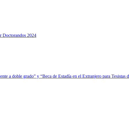
or Doctorandos 2024
ente a doble grado” y “Beca de Estadía en el Extranjero para Tesistas