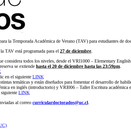
s para la Temporada Académica de Verano (TAV) para estudiantes de do
ra la TAV está programada para el
27 de diciembre
.
que considera todos los niveles, desde el VRI1000 – Elementary English
reserva se extiende
hasta el 20 de diciembre hasta las 23:59pm
.
K
lic en el siguiente
LINK
istintas temáticas y están diseñados para fomentar el desarrollo de habil
mica en inglés (introductorio) y VRI006 – Taller Escritura académica e
l siguiente
LINK
enviadas al correo
curriculardoctorados@uc.cl
.
 UC)