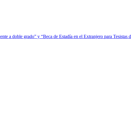
ente a doble grado” y “Beca de Estadía en el Extranjero para Tesistas