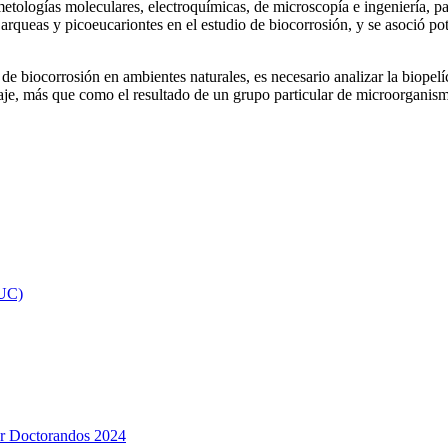
tologías moleculares, electroquímicas, de microscopía e ingeniería, par
arqueas y picoeucariontes en el estudio de biocorrosión, y se asoció pot
de biocorrosión en ambientes naturales, es necesario analizar la biope
laje, más que como el resultado de un grupo particular de microorganis
 UC)
or Doctorandos 2024