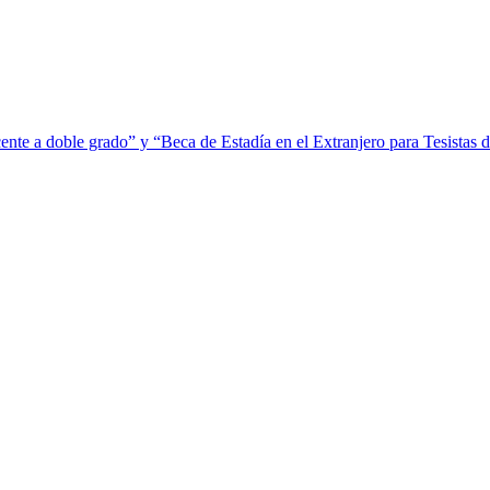
ente a doble grado” y “Beca de Estadía en el Extranjero para Tesistas