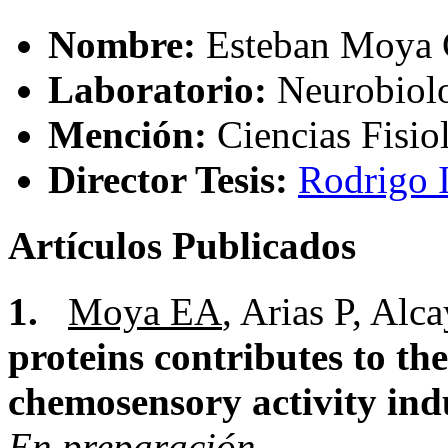
Nombre:
Esteban Moya 
Laboratorio:
Neurobiol
Mención:
Ciencias Fisio
Director Tesis:
Rodrigo I
Artículos Publicados
1.
Moya EA
, Arias P, Alc
proteins contributes to th
chemosensory activity ind
En preparación