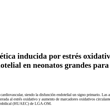
ética inducida por estrés oxidat
telial en neonatos grandes para l
rdiovascular, siendo la disfunción endotelial un signo primario. Las ar
terada al estrés oxidativo y aumento de marcadores oxidativos circula
ria umbilical (HUAEC) de LGA-OM.