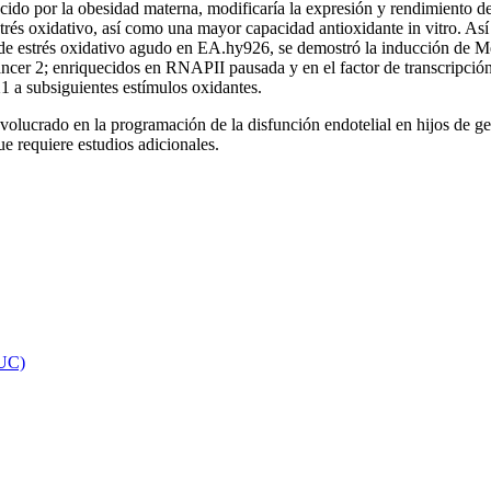
inducido por la obesidad materna, modificaría la expresión y rendimie
trés oxidativo, así como una mayor capacidad antioxidante in vitro. Así
strés oxidativo agudo en EA.hy926, se demostró la inducción de M
ancer 2; enriquecidos en RNAPII pausada y en el factor de transcripció
a subsiguientes estímulos oxidantes.
ucrado en la programación de la disfunción endotelial en hijos de gest
ue requiere estudios adicionales.
 UC)