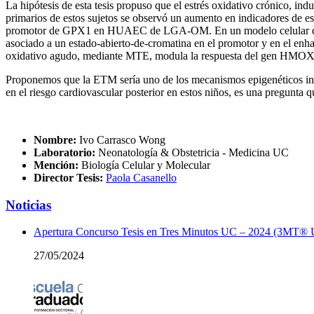
La hipótesis de esta tesis propuso que el estrés oxidativo crónico, 
primarios de estos sujetos se observó un aumento en indicadores de es
promotor de GPX1 en HUAEC de LGA-OM. En un modelo celular de e
asociado a un estado-abierto-de-cromatina en el promotor y en el enh
oxidativo agudo, mediante MTE, modula la respuesta del gen HMOX1 
Proponemos que la ETM sería uno de los mecanismos epigenéticos invol
en el riesgo cardiovascular posterior en estos niños, es una pregunta q
Nombre:
Ivo Carrasco Wong
Laboratorio:
Neonatología & Obstetricia - Medicina UC
Mención:
Biología Celular y Molecular
Director Tesis:
Paola Casanello
Noticias
Apertura Concurso Tesis en Tres Minutos UC – 2024 (3MT®
27/05/2024