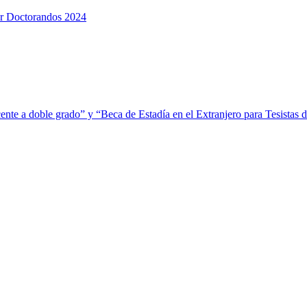
or Doctorandos 2024
ente a doble grado” y “Beca de Estadía en el Extranjero para Tesistas