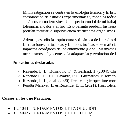
Mi investigación se centra en la ecología térmica y la fi
combinación de estudios experimentales y modelos teóricos
acuáticos como terrestres. Un aspecto crucial de mi traba
tolerancia al calor y al frío. Esto permite predecir las r
podrían facilitar la supervivencia de distintos organismos
Además, estudio la arquitectura y dinámica de las redes 
las relaciones mutualistas y las redes tróficas se ven af
impactos ecológicos del calentamiento global. Mi investig
mecanismos subyacentes a la adaptación y evolución de 
Pulicaciones destacadas
Rezende, E. L., Bozinovic, F., & Garland, T. (2004). Cl
Rezende E. L., J. E. Lavabre, P. R. Guimaraes, P. Jorda
Rezende, E. L., et al. (2020). Predicting temperature mor
Peralta-Maraver, I., & Rezende, E. L. (2021). Heat toler
Cursos en los que Participa:
BIO4043 - FUNDAMENTOS DE EVOLUCIÓN
BIO4042 - FUNDAMENTOS DE ECOLOGÍA