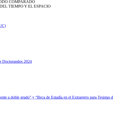
ÉTODO COMPARADO
 DEL TIEMPO Y EL ESPACIO
 UC)
or Doctorandos 2024
ente a doble grado” y “Beca de Estadía en el Extranjero para Tesistas