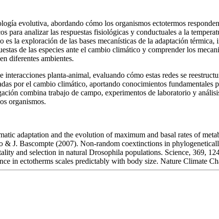
siología evolutiva, abordando cómo los organismos ectotermos responden
 para analizar las respuestas fisiológicas y conductuales a la temperat
jo es la exploración de las bases mecanísticas de la adaptación térmica,
espuestas de las especies ante el cambio climático y comprender los meca
 en diferentes ambientes.
de interacciones planta-animal, evaluando cómo estas redes se reestruc
ectadas por el cambio climático, aportando conocimientos fundamentales 
ación combina trabajo de campo, experimentos de laboratorio y análisis 
los organismos.
imatic adaptation and the evolution of maximum and basal rates of meta
no & J. Bascompte (2007). Non-random coextinctions in phylogeneticall
tality and selection in natural Drosophila populations. Science, 369, 1
ance in ectotherms scales predictably with body size. Nature Climate Ch