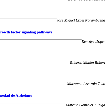
José Miguel Erpel Norambuena
d growth factor signaling pathways
Remziye Döger
Roberto Munita Robert
Macarena Arrázola Tello
ermedad de Alzheimer
Marcelo González Zúñiga