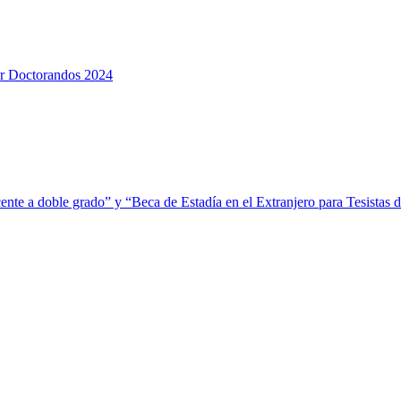
or Doctorandos 2024
ente a doble grado” y “Beca de Estadía en el Extranjero para Tesistas