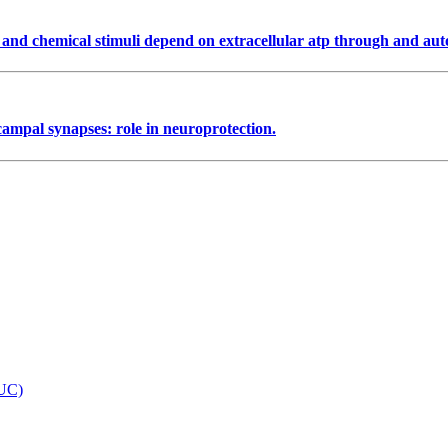
al and chemical stimuli depend on extracellular atp through and a
ampal synapses: role in neuroprotection.
 UC)