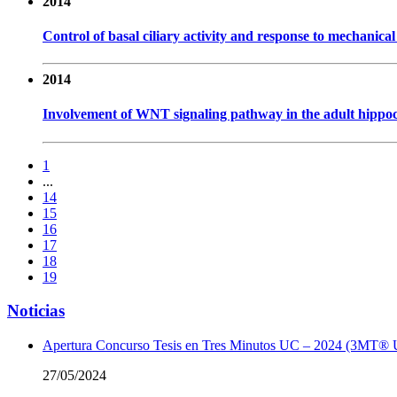
2014
Control of basal ciliary activity and response to mechanic
2014
Involvement of WNT signaling pathway in the adult hippoc
1
...
14
15
16
17
18
19
Noticias
Apertura Concurso Tesis en Tres Minutos UC – 2024 (3MT®
27/05/2024