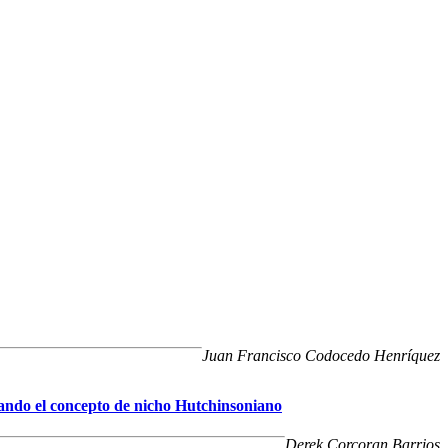
Juan Francisco Codocedo Henríquez
izando el concepto de nicho Hutchinsoniano
Derek Corcoran Barrios