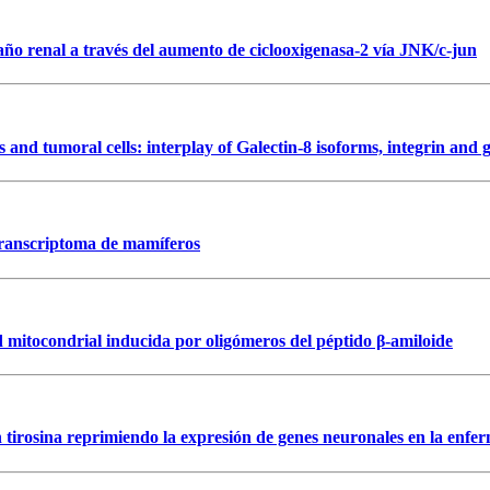
año renal a través del aumento de ciclooxigenasa-2 vía JNK/c-jun
lls and tumoral cells: interplay of Galectin-8 isoforms, integrin an
 transcriptoma de mamíferos
ad mitocondrial inducida por oligómeros del péptido β-amiloide
n tirosina reprimiendo la expresión de genes neuronales en la enf